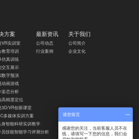
决方案
最新资讯
关于我们
校VR实训室
公司动态
公司简介
会教育培训
行业案例
企业文化
事仿真训练
能交互展示
拟数字预演
视动画游戏
作姿态分析
内高精度定位
3D/VR创新课堂
请您留言
IGC多媒体实训方案
I具身智能科研实训教学
感谢您的关注，当前客服人员不在
I学员技能智能学习评测分析
线，请填写一下您的信息，我们会