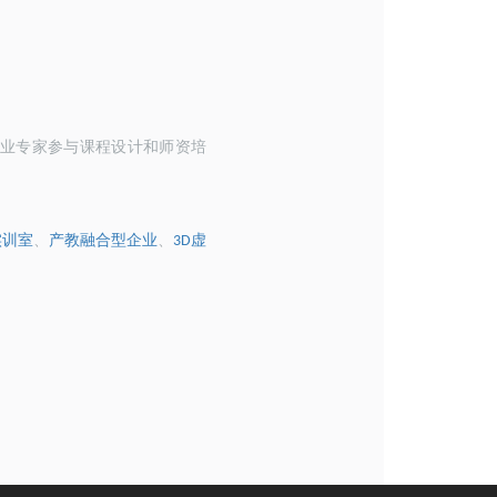
业专家参与课程设计和师资培
实训室
、
产教融合型企业
、
虚
3D