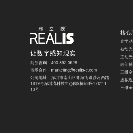
核心
光学动
被动光
主动光
商务咨询：
400 892 0528
面部捕
市场合作：
marketing@realis-e.com
三维空
公司地址：
深圳市南山区粤海街道沙河西路
虚拟现
1819号深圳湾科技生态园9栋B3座17层11-
三维全
13号