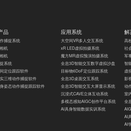
产品
应用系统
解
作捕捉系统
大空间VR多人交互系统
高
相机
xR LED虚拟拍摄系统
社
相机
魔方MR虚拟预演拍摄系统
军
捉系统
全息3D智能交互数字虚拟沙盘
智
间定位跟踪软件
目标物6DoF定位跟踪系统
虚
实三维动作捕捉软件
全息3D桌面交互系统
影
身姿态动作捕捉跟踪软件
全息3D智能交互大屏显示系统
动
沉浸式CAVE立体互动系统
室
多模态感知AIGC创作平台系统
全息
AI具身智能数据实训系统
A
A
A