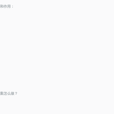
和作用：
案
怎么做？