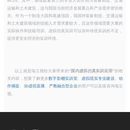
。其中，基地数量前三的专业大类分别为装备制造、
交通
84.2%
运输和土木建筑
，
这与我国当前经济发展重点和产业需求密切相
关。作为一个制造大国和基建强国
，
我国对装备制造、交通运输
和土木建筑领域的技能人才需求量较大
，
且这些领域需要大量的
实际操作和技能培训。虚拟仿真实训可以弥补传统实训的不足
，
提供更安全经济的实训环境。
以上就是瑞立视给大家带来的
“国内虚拟仿真实训应用”
的相
关内容，想要了解更多
数字影棚实训室
、
虚拟现实专业建设
、
动
作捕捉
、
虚拟直播
、
产教融合型企业
的用户可以直接咨询瑞立
3D
视。