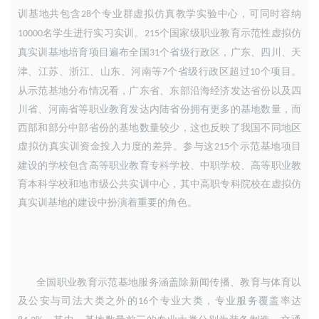
训基地共包含
个专业群虚拟仿真教学实验中心
，
可同时容纳
28
名学生进行实习实训。
个国家级职业教育示范性虚拟仿
10000
215
真实训基地培育项目遍布全国
个省级行政区
，
广东、四川、天
31
津、江苏、浙江、山东、河南等
个省级行政区超过
个项目。
7
10
从示范基地分布情况看
，
广东省、东部沿海经济发达省份以及四
川省、河南省等职业教育发达内陆省份拥有更多的基地数量
，
而
西部和部分中部省份的基地数量较少
，
这也反映了我国不同地区
虚拟仿真实训资金投入力度的差异。参与这
个示范基地项目
215
建设的学校包含高等职业教育专科学校、中职学校、高等职业教
育本科学校和地市级公共实训中心
，
其中高职专科院校在虚拟仿
真实训基地的建设中扮演着重要的角色
。
全国职业教育示范基地服务涵盖除新闻传播、教育与体育以
及公安与司法大类之外的
个专业大类
，
专业服务覆盖率达
16