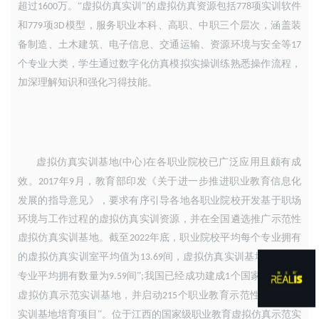
超过
万。“虚拟仿真实训”的虚拟仿真资源包括
项实训软件
1600
778
和
项
模型
，
服务职业本科、高职、中职三个层次
，
涵盖装
779
3D
备制造、土木建筑、电子信息、交通运输、资源环境与安全等
17
个专业大类
，
学生通过数字化仿真模拟实操训练熟悉操作流程
，
加深理解知识和强化习得技能。
虚拟仿真实训基地
中心
在各职业院校已广泛应用且颇有成
(
)
效。
年
月
，
教育部印发《关于进一步推进职业教育信息化
2017
9
发展的指导意见》
，
要求有序引导各地各职业院校开发基于职场
环境与工作过程的虚拟仿真实训资源
，
并在全国遴选推广示范性
虚拟仿真实训基地。截至
年底
，
职业院校平均每个专业拥有
2022
的虚拟仿真实训室平均值为
间，虚拟仿真实训基地
中心
的
13.69
(
)
专业平均拥有数量为
间”
我国已经成功建成
个国家职业教育
9.59
;
1
虚拟仿真示范实训基地
，
并启动
个职业教育示范性虚拟仿真
215
实训基地培育项目”。位于江西的国家级职业教育虚拟仿真示范实