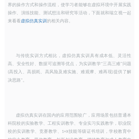
界的操作方式和操作流程
，
使学习者能够在虚拟环境中开展
实践
操作、演练技能、测试想法和研究等活动
，下面就和瑞立视一起
来看看
虚拟仿真实训
的相关内容。
与传统实训方式相比
，
虚拟仿真实训具有成本低、灵活性
高、安全性好、数据可追溯等优点
，
为实训教学
“三高三难”问题
高投入、高损耗、高风险及难实施、难观摩、难再现
提供了解
(
)
决思路
。
"
虚拟仿真实训在国内的应用范围较广
，
应用场景包括普通本
科院校的实验教学、工程实训教学、专业实习实践教学
，
职业院
校的实训教学、竞赛教学、
技能等级证书培训
，
学校教育中
1+X