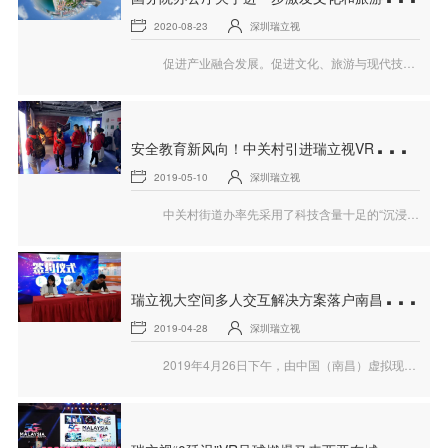
2020-08-23
深圳瑞立视
促进产业融合发展。促进文化、旅游与现代技术相互融合，发展基于5G、超高清、增强现实、虚拟现实、人工智能等技术的新一代沉浸式体验型文化和旅游消费内容。
安
全教育新风向！中关村引进瑞立视VR大空间项目
2019-05-10
深圳瑞立视
中关村街道办率先采用了科技含量十足的“沉浸式”安全教育项目——来自瑞立视的《VR家庭消防演练》
瑞
立视大空间多人交互解决方案落户南昌VR/AR科技馆
2019-04-28
深圳瑞立视
2019年4月26日下午，由中国（南昌）虚拟现实VR产业基地牵头，南昌VR/AR科技馆、深圳市瑞立视多媒体科技有限公司、南昌北京理工大学虚拟评测与检测中心共同签订了战略合作协议。同期还举办了“VR大空间多人互动开启5G新时代”为主题的沙龙。瑞立视CEO许秋子女士作为特邀嘉宾担任本次沙龙会主讲人……