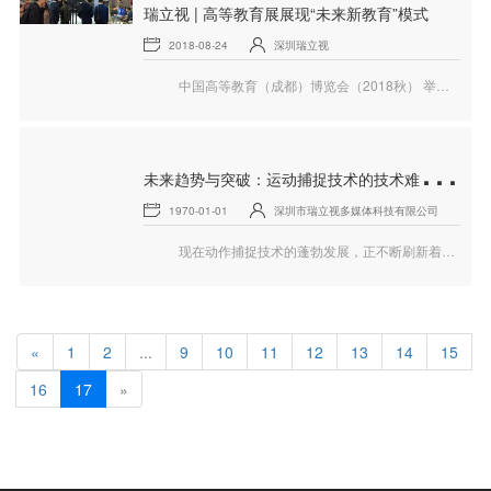
瑞立视 | 高等教育展展现“未来新教育”模式
2018-08-24
深圳瑞立视
中国高等教育（成都）博览会（2018秋） 举办时间：2018年10月19日—10月21日 展位地点：成都世纪城新国际会展中心 深圳市瑞立视多媒体科技有限公司将携核心产品亮相
未
来趋势与突破：运动捕捉技术的技术难题展望
1970-01-01
深圳市瑞立视多媒体科技有限公司
现在动作捕捉技术的蓬勃发展，正不断刷新着我们对于现实与虚拟的界限。在这个科技驱动的时代，运动捕捉技术凭借其卓越的能力，成为了许多领域中的核心工具。从影视制作到游戏开发，从医疗康复到军事训练，动作捕捉技术都在以前所未有的方式改变着我们与世界互动、创造、表达的方式。
«
1
2
...
9
10
11
12
13
14
15
16
17
»