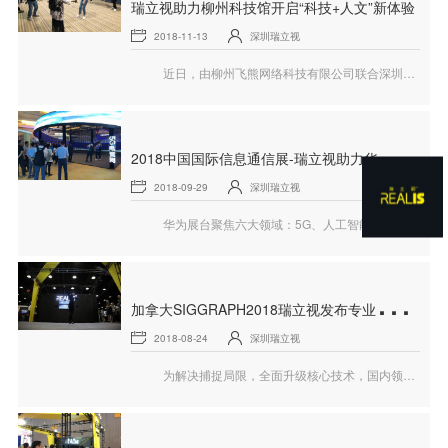
瑞立视助力柳州科技馆开启“科技+人文”新体验
2018-11-13
深圳瑞立视
近日，由柳州飞熊网络科技有限公司联合深圳瑞立视多媒体科技有限公司（以下简称“瑞立视”）为柳州科技馆建设的大空间多人互动VR项目正式落成。据悉，这也是大空间多人互动VR方案第一次被用于永久性展馆。
2
018中国国际信息通信展-瑞立视助力华为5G电竞方案闪耀全场
2018-09-29
深圳瑞立视
华为展台聚焦六大领域：5G、人工智能、云网融合与数字物联、数字家庭、工业互联网、终端，其中中国移动专区则邀请了通讯行业内的重要领导及嘉宾前来体验，现场则是采用深圳市瑞立视多媒体科技有限公司（以下简称：瑞立视）大空间多人互动解决方案……
加
拿大SIGGRAPH2018瑞立视发布专业版全身动作捕捉软件与相关应用
2018-08-24
深圳瑞立视
为解决捕捉局限，全面升级核心技术，国内领先动作捕捉企业瑞立视已在今年6月份正式推出用于多人全身动作捕捉的软件Tenoomi和Rovonga两位“新成员”。其中Rovonga则首次在2018年SIGGRAPH大会现场正式亮相，现场展现多项相关专业光学动作捕捉技术内容，吸引了VICON等多家同行公司前来体验并获得一致好评。