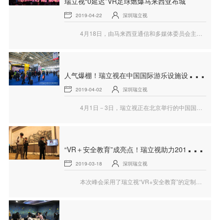
瑞立视“0延迟”VR足球燃爆马来西亚布城
2019-04-22
深圳瑞立视
4月18日，由马来西亚通信和多媒体委员会主办的“马来西亚2019年5G亮相展示会”在美丽的布城盛大开幕。此次展会吸引了国际社会的较多关注，科技行业内众多大咖云集于此，各显神通。
人
气爆棚！瑞立视在中国国际游乐设施设备博览会的精彩回顾
2019-04-02
深圳瑞立视
4月1日－3日，瑞立视正在北京举行的中国国际游乐设施设备博览会上奉献精彩展示。屏幕前的您是否到达现场与瑞立视亲密邂逅？
“
VR＋安全教育”成亮点！瑞立视助力2019年电力行业人才发展主题峰会
2019-03-18
深圳瑞立视
本次峰会采用了瑞立视“VR+安全教育”的定制方案。作为国际领先的VR综合技术服务商，瑞立视在现场展示了“令人惊叹的未来教育模式”——通过“VR+动捕技术”实现身临其境的教育场景模拟和培训作业实操。科技范十足的演示将峰会现场的气氛点燃。