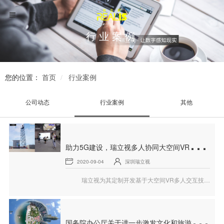
行业案例
您的位置：
首页
行业案例
公司动态
行业案例
其他
助
力5G建设，瑞立视多人协同大空间VR仿真5G基站安装培训系统上线
2020-09-04
深圳瑞立视
瑞立视为其定制开发基于大空间VR多人交互技术的“多人协同VR模拟基站安装培训系统”，将5G基站安装全流程工作在VR场景中进行虚拟仿真培训。
国
务院办公厅关于进一步激发文化和旅游消费潜力的意见