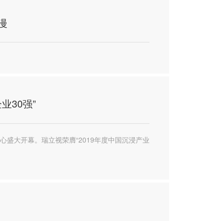
漫
业30强”
中心盛大开幕。瑞立视荣膺“2019年度中国沉浸产业