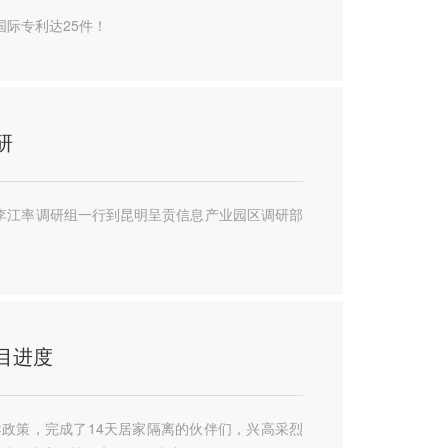
国际专利达25件！
研
席李江率调研组一行到昆明呈贡信息产业园区调研部
目进度
指导政策，完成了14天居家隔离的伙伴们，兴高采烈